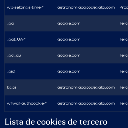
wp-settings-time-*
astronomiacabodegata.com
Prop
_ga
google.com
Terc
_gat_UA-*
google.com
Terc
_gcl_au
google.com
Terc
_gid
google.com
Terc
tk_ai
astronomiacabodegata.com
Terc
wfwaf-authcookie-*
astronomiacabodegata.com
Terc
Lista de cookies de tercero