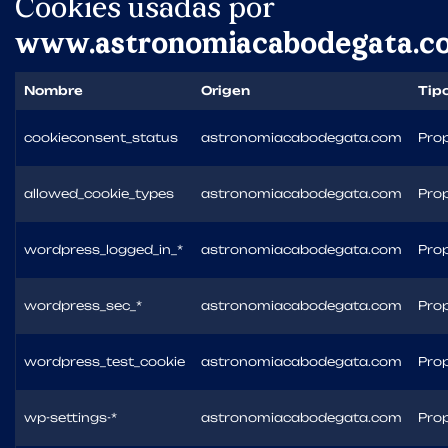
Cookies usadas por
www.astronomiacabodegata.c
Nombre
Origen
Tip
cookieconsent_status
astronomiacabodegata.com
Prop
allowed_cookie_types
astronomiacabodegata.com
Prop
wordpress_logged_in_*
astronomiacabodegata.com
Prop
wordpress_sec_*
astronomiacabodegata.com
Prop
wordpress_test_cookie
astronomiacabodegata.com
Prop
wp-settings-*
astronomiacabodegata.com
Prop